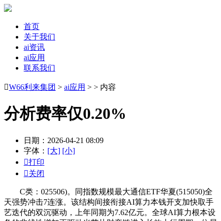
首页
关于我们
ai资讯
ai应用
联系我们

W66利来集团
>
ai应用
> > 内容
分析费率仅0.20%
日期：2026-04-21 08:09
字体：
[大]
[小]

打印

关闭
C类：025506)。同指数规模最大通信ETF华夏(515050)全
天强势冲击7连涨。该结构间接衔接AI算力本钱开支加快取手
艺迭代的双沉驱动，上年同期为7.62亿元。全球AI算力根本设