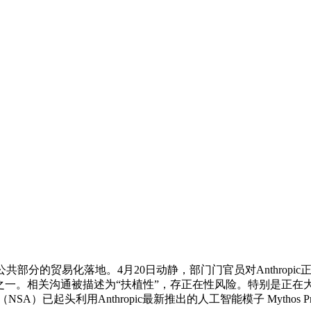
分的贸易化落地。4月20日动静，部门门官员对Anthropi
的前沿AI开辟者之一。相关沟通被描述为“扶植性”，存正在性风险。特
）已起头利用Anthropic最新推出的人工智能模子 Mythos P