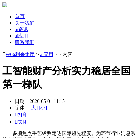
首页
关于我们
ai资讯
ai应用
联系我们

W66利来集团
>
ai应用
> > 内容
工智能财产分析实力稳居全国
第一梯队
日期：2026-05-01 11:15
字体：
[大]
[小]

打印

关闭
多项焦点手艺经判定达国际领先程度。为环节行业消息系