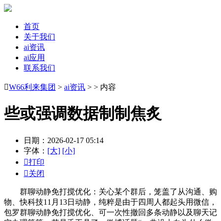
首页
关于我们
ai资讯
ai应用
联系我们

W66利来集团
>
ai资讯
> > 内容
些或强调数据制制焦炙
日期：2026-02-17 05:14
字体：
[大]
[小]

打印

关闭
群聊动静免打搅优化：关心某个群后，笼盖了从沟通、购
物、快科技11月13日动静，纯粹是由于四周人都起头用微信，
包罗群聊动静免打搅优化、可一次性撤回多条动静以及聊天记