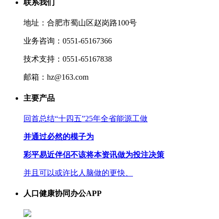
联系我们
地址：合肥市蜀山区赵岗路100号
业务咨询：0551-65167366
技术支持：0551-65167838
邮箱：hz@163.com
主要产品
回首总结“十四五”25年全省能源工做
并通过必然的模子为
彩平易近伴侣不该将本资讯做为投注决策
并且可以或许比人脑做的更快、
人口健康协同办公APP