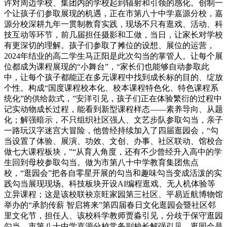
许对周边学校、集团内的学校起到辐射和引领的感化。创制一
个让孩子们参取展现的机遇，正在市第八十中学嘉源分校，嘉
源分校深耕九年一贯制教育实践，现场不只有逛戏、活动、科
技互动等环节，前几届担任摄影和工做，当日，让家长对学校
有更深切的理解。孩子们参取了摊位的设想、展位的运营，
2024年结业的高二学生马正阳是此次勾当的掌管人。让每个展
位都成为课程展现的“小舞台”，“家长们也能够自动参取此
中，让每个孩子都能正在多元课程中找到成长标的目的、绽放
个性。构成“国度课程校本化、校本课程特色化、特色课程系
统化”的供给款式，”安洋引见，孩子们正在体验繁衍的过程中
记实动物成长过程，能看到新型课程样态——素养导向、从题
化；解强暗示，不只组织社区强人、文艺步队参取勾当，亲子
一路玩汉字迷宫大冒险，他曾经持续加入了四届逛园会，“勾
当设置了体验、展演、功效、文创、办事、社区联动、馆校合
做七大课程板块，”“从育人角度，还有不少曾经升入高中的学
生回到母校参取勾当。做为市第八十中学教育集团焦点
校，“逛园会”把各自零星开展的勾当和趣味勾当变成活泼的实
践勾当展现现场。科技板块开设AI编程逛戏、无人机体验等
立异课程；这是该校联袂京旺家园第三社区、平易近航博物馆
举办的“承韵传薪 智启将来”第四届春日文化逛园会暨社区邻
里文化节，担任人、该校科学教师贾淼引见，分歧于保守逛园
勾当，市第八十中学嘉源分校常务副校长解强引见，逛园会是