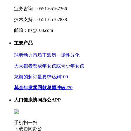
业务咨询：0551-65167366
技术支持：0551-65167838
邮箱：hz@163.com
主要产品
球劳动力市场正派历一场性分化
大大都者都成年女孩或青少年女孩
龙旗的起订量要求达到100
其全年发卖回款总额冲破270
人口健康协同办公APP
手机扫一扫
下载协同办公